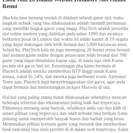
Resmi
Jika kita mau menang mudah di didalam sebuah game slot, maka
langkah terbaik yang bisa dilaksanakan adalah memilih permainan
yang memiliki tingkat gacor yang tinggi. PlayTech adalah penyedia
slot online modern yang didirikan pada tahun 1999 dan awalnya
berkantor pusat di London dan waktu ini miliki kantor di 19 negara
yang dapat dukungan oleh lebih berasal dari 5.000 karyawan terus.
Selain itu, PlayTech kala ini juga memegang 20 lisensi resmi berasal
dari instansi game online dengan penawaran lebih berasal dari 700
game yang dapat dimainkan kapan saja, di mana saja oleh Kamu
pecinta slot gacor hari ini. Keuntungan jika kamu bermain di
Playtech adalah mereka memberikan RTP tinggi untuk Kamu
semua, yakni 91,54%, dan mereka juga berlisensi resmi. Apresiasi
Tentu saja, Playtech juga menyelenggarakan slot gacor, agar anda
dapat bermain dan memenangkan jackpot Maxwin di sini.
Hal-hal yang paling utama butuh dilaksanakan sebetulnya mencari
beberapa referensi dan rekomendasi paling baik dan terpercaya.
Pilihannya memang amat banyak, sebaiknya anda cari dan pilih di
antara pilihan yang terpercaya dan udah terbukti bisa berikan Anda
peluang untuk memperoleh banyak bonus dan hadiah yang besar.
Menemukan pilihan bermain game yang menarik dan memberikan
hasil maksimal bisa anda peroleh di di dalam web terpercaya. Salah