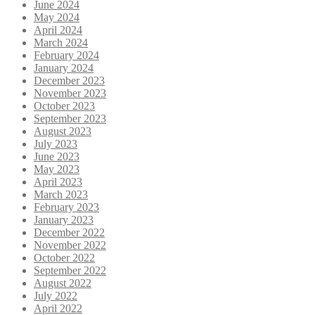
June 2024
May 2024
April 2024
March 2024
February 2024
January 2024
December 2023
November 2023
October 2023
September 2023
August 2023
July 2023
June 2023
May 2023
April 2023
March 2023
February 2023
January 2023
December 2022
November 2022
October 2022
September 2022
August 2022
July 2022
April 2022