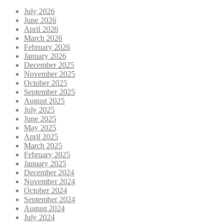
July 2026
June 2026
April 2026
March 2026
February 2026
January 2026
December 2025
November 2025
October 2025
September 2025
August 2025
July 2025
June 2025
May 2025
April 2025
March 2025
February 2025
January 2025
December 2024
November 2024
October 2024
September 2024
August 2024
July 2024