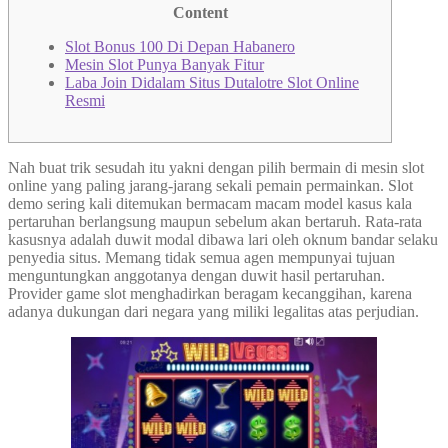
Content
Slot Bonus 100 Di Depan Habanero
Mesin Slot Punya Banyak Fitur
Laba Join Didalam Situs Dutalotre Slot Online
Resmi
Nah buat trik sesudah itu yakni dengan pilih bermain di mesin slot
online yang paling jarang-jarang sekali pemain permainkan. Slot
demo sering kali ditemukan bermacam macam model kasus kala
pertaruhan berlangsung maupun sebelum akan bertaruh. Rata-rata
kasusnya adalah duwit modal dibawa lari oleh oknum bandar selaku
penyedia situs. Memang tidak semua agen mempunyai tujuan
menguntungkan anggotanya dengan duwit hasil pertaruhan.
Provider game slot menghadirkan beragam kecanggihan, karena
adanya dukungan dari negara yang miliki legalitas atas perjudian.